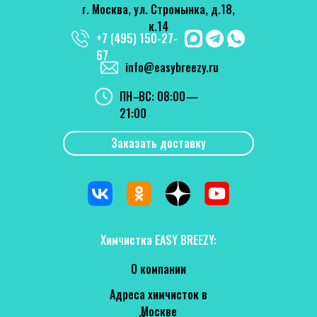
г. Москва, ул. Стромынка, д.18,
вполне демократичные. Рекомендую
к.14
Отзыв Яндекс Карты
+7 (495) 150-27-
67
info@easybreezy.ru
Татьяна Демина
ПН
–
ВС: 08:00
—
21:00
18 июля 2026
Вежливый администратор, все рассказала,
Заказать доставку
объяснила. В итоге платье мое снова как
новое
Отзыв 2GIS
Химчистка EASY BREEZY:
О компании
Адреса химчисток в
Москве