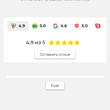
4.9
5.0
4.6
5.0
4.8
4.9
из 5
Оставить отзыв
Ева Батурина
Еще
31 июля 2026
Отдавала сюда светлый пуховик, отчистили
идеально! Весь пух на месте, объемный,