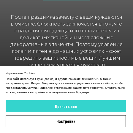
После праздника зачастую вещи нуждаются
в очистке. Сложность заключается в том, что
праздничная одежда изготавливается из
деликатных тканей и имеет сложные
декоративные элементы. Поэтому удаление
грязи и пятен в домашних условиях может
повредить ваши любимые вещи. Лучшим
решением является очистка в
профессиональной компании EASY BREEZY.
Управление Cookies
Наш сайт использует куки (cookie) и другие похожие технологии, а также
интернет-сервис Яндекс.Метрика для анализа и улучшения наших сайтов, чтобы
предоставлять услуги, наиболее отвечающие вашим потребностям. Отключить их
можно, изменив настройки используемого вами браузера.
Принять все
Химчистка
→
Праздничная одежда
Настройки