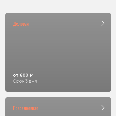
Виктория
Деловая
27 июля 2026
По телефону всё вежливо подсказали,
водитель приехал вовремя, вещи вернули
абсолютно чистыми.
Отзыв Яндекс Карты
Алла Глушкова
от 600 ₽
Срок 3 дня
24 июля 2026
Все понравилось, оперативно почистили
вещи. Качество мне понравилось, со всеми
пятнами справились!
Повседневная
Отзыв 2GIS