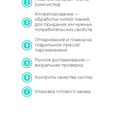
2
(химчистка).
Аппретирование —
обработки нитей тканей,
3
для придания им нужных
потребительских свойств.
Отпаривание и глажка на
4
гладильном прессе/
пароманекене.
Ручное доглаживание —
5
визуальная проверка.
6
Контроль качества чистки.
7
Упаковка готового заказа.