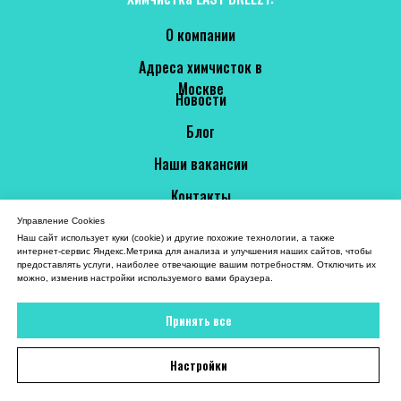
О компании
Адреса химчисток в
Москве
Новости
Блог
Наши вакансии
Контакты
Управление Cookies
Клиентам:
Наш сайт использует куки (cookie) и другие похожие технологии, а также
интернет-сервис Яндекс.Метрика для анализа и улучшения наших сайтов, чтобы
предоставлять услуги, наиболее отвечающие вашим потребностям. Отключить их
Услуги и цены
можно, изменив настройки используемого вами браузера.
Доставка вещей в
Принять все
химчистку
Программа лояльности
Настройки
Акции и скидки