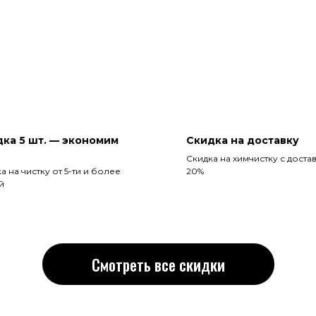
ка 5 шт. — экономим
Скидка на доставку
Скидка на химчистку с доста
а на чистку от 5-ти и более
20%
й
Смотреть все скидки