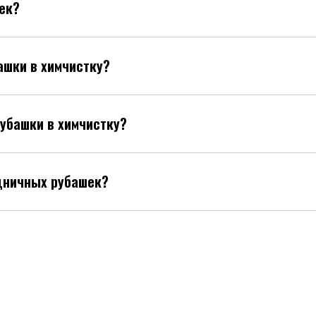
ек?
ашки в химчистку?
убашки в химчистку?
здничных рубашек?