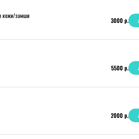
из кожи/замши
3000
р.
5500
р.
2000
р.