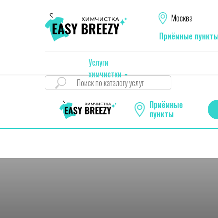
Москва
Приёмные пункт
Услуги
химчистки
Приёмные
пункты