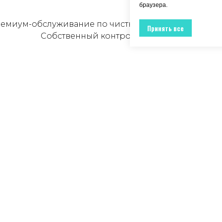
браузера.
емиум-обслуживание по чистке рубашек, поло по д
Принять все
Собственный контроль качества!
а
1300
р.
1700
р.