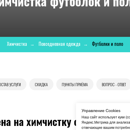
имчистка футболок и по
Химчистка
→
Повседневная одежда
→
Футболки и поло
ОСТАВ УСЛУГИ
СКИДКА
ПУНКТЫ ПРИЁМА
ВОПРОС - ОТВЕТ
Управление Cookies
на на химчистку футболок, п
Наш сайт использует куки (c
Яндекс.Метрика для анализа
отвечающие вашим потребнос