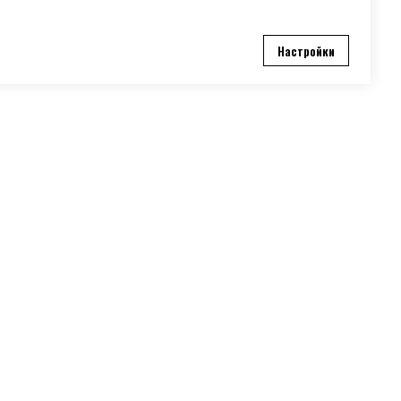
оступной цене.
Настройки
Добавить в корзину
Добавить в корзину