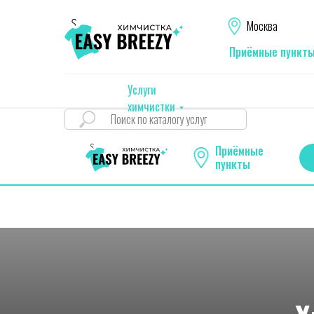
Москва
Приёмные пункт
Услуги
химчистки
Приёмные
пункты