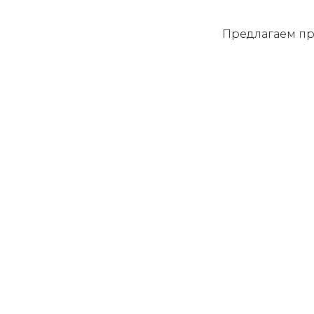
Предлагаем пр
Повседневная одежда
Футболка - аквачистк
Срок чистки 3 дня
Повседневная одежда
Футболка - химчистка
Срок чистки 3 дня