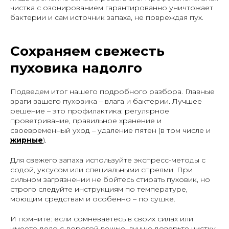
Начальник производства |
чистка с озонированием гарантированно уничтожает
Опыт работы 29 лет
бактерии и сам источник запаха, не повреждая пух.
Сохраняем свежесть
пуховика надолго
Подведем итог нашего подробного разбора. Главные
враги вашего пуховика – влага и бактерии. Лучшее
решение – это профилактика: регулярное
проветривание, правильное хранение и
своевременный уход – удаление пятен (в том числе и
жирные
).
Для свежего запаха используйте экспресс-методы с
содой, уксусом или специальными спреями. При
сильном загрязнении не бойтесь стирать пуховик, но
строго следуйте инструкциям по температуре,
моющим средствам и особенно – по сушке.
И помните: если сомневаетесь в своих силах или
имеете дело с дорогой вещью, лучше доверьте чистку