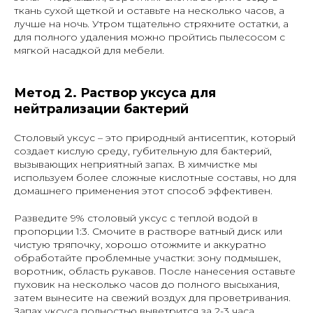
ткань сухой щеткой и оставьте на несколько часов, а
лучше на ночь. Утром тщательно стряхните остатки, а
для полного удаления можно пройтись пылесосом с
мягкой насадкой для мебели.
Метод 2. Раствор уксуса для
нейтрализации бактерий
Столовый уксус – это природный антисептик, который
создает кислую среду, губительную для бактерий,
вызывающих неприятный запах. В химчистке мы
используем более сложные кислотные составы, но для
домашнего применения этот способ эффективен.
Разведите 9% столовый уксус с теплой водой в
пропорции 1:3. Смочите в растворе ватный диск или
чистую тряпочку, хорошо отожмите и аккуратно
обработайте проблемные участки: зону подмышек,
воротник, область рукавов. После нанесения оставьте
пуховик на несколько часов до полного высыхания,
затем вынесите на свежий воздух для проветривания.
Запах уксуса полностью выветрится за 2-3 часа.