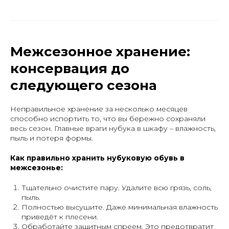
Межсезонное хранение:
консервация до
следующего сезона
Статью проверила:
Меденовская Алена Викторовна
Неправильное хранение за несколько месяцев
способно испортить то, что вы бережно сохраняли
Начальник производства |
весь сезон. Главные враги нубука в шкафу – влажность,
Опыт работы 29 лет
пыль и потеря формы.
Как правильно хранить нубуковую обувь в
межсезонье:
Тщательно очистите пару. Удалите всю грязь, соль,
пыль.
Полностью высушите. Даже минимальная влажность
приведёт к плесени.
Обработайте защитным спреем. Это предотвратит