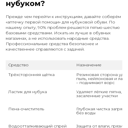
нубуком?
Прежде чем перейти к инструкциям, давайте соберём
«аптечку первой помощи» для нубуковой обуви. По
нашему опыту, 90% проблем решаются пятью-шестью
базовыми средствами. Искать их лучше в обувных
магазинах, а не использовать народные средства.
Профессиональные средства безопаснее и
качественнее справляются с задачей.
Средство
Назначение
Трёхсторонняя щётка
Резиновая сторона удал
пыль, нейлоновая и латун
– поднимают ворс
Ластик для нубука
Удаляет лёгкие пятна, за
засаленные участки
Пена-очиститель
Глубокая чистка загрязн
без воды
Водоотталкивающий спрей
Защита от влаги, грязи, 