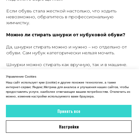
Если обувь стала жесткой настолько, что ходить
невозможно, обратитесь в профессиональную
химчистку.
Можно ли стирать шнурки от нубуковой обуви?
Да, шнурки стирать можно и нужно – но отдельно от
обуви. Сам нубук категорически нельзя мочить.
Шнурки можно стирать как вручную, так и в машине.
При ручной стирке натрите их хозяйственным мылом и
оставьте на 15 минут, после чего тщательно
Управление Cookies
прополощите. Если предпочитаете машинную стирку,
Наш сайт использует куки (cookie) и другие похожие технологии, а также
поместите шнурки в мешок для деликатного белья,
интернет-сервис Яндекс.Метрика для анализа и улучшения наших сайтов, чтобы
предоставлять услуги, наиболее отвечающие вашим потребностям. Отключить их
выберите режим 30°C и используйте мягкое моющее
можно, изменив настройки используемого вами браузера.
средство.
Принять все
Если шнурки белые и успели потемнеть, в воду можно
добавить немного отбеливателя – это вернёт им
первоначальный вид.
Настройки
Важно.
Тщательно прополаскивайте, чтобы не