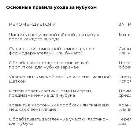
Основные правила ухода за нубуком
РЕКОМЕНДУЕТСЯ ✅
ЗАПРЕ
Чистить специальной щёткой для нубука 
Мыть во
после каждого выхода
Сушить при комнатной температуре с 
Сушить 
формодержателями или бумагой
или на 
Обрабатывать водоотталкивающей 
Носить 
пропиткой для нубука заранее
обрабо
Удалять пыль мягкой тканью или специальной 
Чистить
щёткой
использ
Использовать ластики, пены и спреи, 
Применя
предназначенные для нубука
средств
Хранить в картонных коробках или тканевых 
Хранить
мешках с вентиляцией
или во 
Обрабатывать засаленные участки ластиком 
Тереть 
для нубука
раз