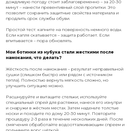
дождливую погоду стоит заблаговременно – за 20-30
минут – нанести превентивный слой пропитки. Это
позволит сохранить защитные свойства материала и
продлить срок службы обуви.
Простой тест: капните на поверхность немного воды.
Если капля скатывается – защита работает. Если
впитывается – пора обновлять.
Мои ботинки из нубука стали жесткими после
намокания, что делать?
Жёсткость после намокания – результат неправильной
сушки (слишком быстро или рядом с источником
тепла). Полностью вернуть мягкость сложно, но
улучшить ситуацию можно.
Расшнуруйте и вытащите стельки; используйте
специальный спрей для растяжки, нанеся его изнутри
и снаружи в жёстких местах. Затем наденьте толстые
носки и походите по дому 20-30 минут. Повторите
процедуру 2-3 раза в течение нескольких дней. После
смягчения обработайте водоотталкивающим спреем и
поднимите ворс щёткой.