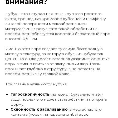
внимания?
Нубук – это натуральная кожа крупного рогатого
скота, прошедшая хромовое дубление и шлифовку
лицевой поверхности мелкоабразивными
материалами. В результате такой обработки на
поверхности образуется короткий бархатистый ворс
высотой 0,5-1 мм.
Именно этот ворс создаёт ту самую благородную
матовую текстуру, за которую обувь из нубука так
ценят. Но он же делает материал уязвимым: открытые
поры активно впитывают влагу, пыль и жир. Грязь
проникает глубоко в структуру, а не остаётся на
поверхности, как у гладкой кожи.
Три главные уязвимости нубука:
Гигроскопичность
: материал буквально «пьёт»
воду, после чего может стать жёстким и потерять
форму.
Склонность к засаливанию
: в местах частого
контакта (носок, пятка, зона сгиба) ворс