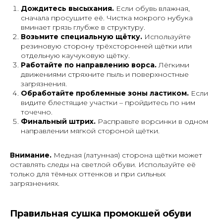
Дождитесь высыхания.
Если обувь влажная,
сначала просушите её. Чистка мокрого нубука
вминает грязь глубже в структуру.
Возьмите специальную щётку.
Используйте
резиновую сторону трёхсторонней щётки или
отдельную каучуковую щётку.
Работайте по направлению ворса.
Лёгкими
движениями стряхните пыль и поверхностные
загрязнения.
Обработайте проблемные зоны ластиком.
Если
видите блестящие участки – пройдитесь по ним
точечно.
Финальный штрих.
Расправьте ворсинки в одном
направлении мягкой стороной щётки.
Внимание.
Медная (латунная) сторона щётки может
оставлять следы на светлой обуви. Используйте её
только для тёмных оттенков и при сильных
загрязнениях.
Правильная сушка промокшей обуви