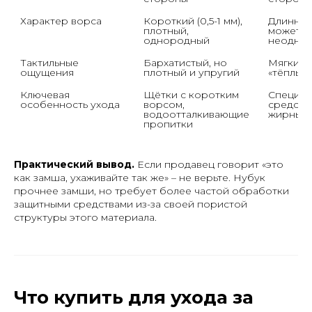
Характер ворса
Короткий (0,5-1 мм), 
Длинный,
плотный, 
может бы
однородный
неодно
Тактильные 
Бархатистый, но 
Мягкий, 
ощущения
плотный и упругий
«тёплый
Ключевая 
Щётки с коротким 
Специал
особенность ухода
ворсом, 
средства
водоотталкивающие 
жирных 
пропитки
Практический вывод.
Если продавец говорит «это
как замша, ухаживайте так же» – не верьте. Нубук
прочнее замши, но требует более частой обработки
защитными средствами из-за своей пористой
структуры этого материала.
Что купить для ухода за