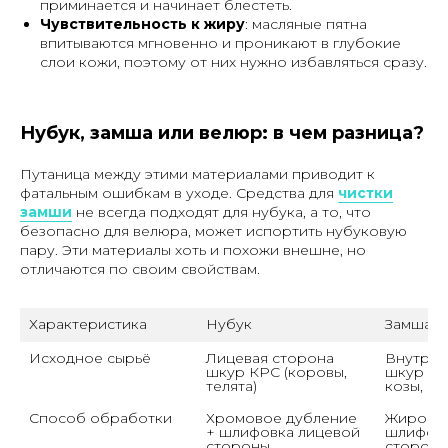
приминается и начинает блестеть.
Чувствительность к жиру
: масляные пятна
впитываются мгновенно и проникают в глубокие
слои кожи, поэтому от них нужно избавляться сразу.
Нубук, замша или велюр: в чем разница?
Путаница между этими материалами приводит к
фатальным ошибкам в уходе. Средства для
чистки
замши
не всегда подходят для нубука, а то, что
безопасно для велюра, может испортить нубуковую
пару. Эти материалы хоть и похожи внешне, но
отличаются по своим свойствам.
Характеристика
Нубук
Замша
Исходное сырьё
Лицевая сторона 
Внутрен
шкур КРС (коровы, 
шкур МРС
телята)
козы, ол
Способ обработки
Хромовое дубление 
Жировое
+ шлифовка лицевой 
шлифовка
стороны
сторон