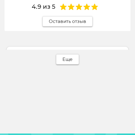
4.9
из 5
Оставить отзыв
Ева Батурина
Еще
31 июля 2026
Отдавала сюда светлый пуховик, отчистили
идеально! Весь пух на месте, объемный,
никаких разводов.
Отзыв Яндекс Карты
Michail Mishelev
30 июля 2026