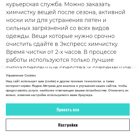
18 июля 2026
курьерская служба. Можно заказать
химчистку вещей после сезона, активной
Вежливый администратор, все рассказала,
объяснила. В итоге платье мое снова как
носки или для устранения пятен и
новое
сильных загрязнений со всех видов
одежды. Вещи которые нужно срочно
Отзыв 2GIS
очистить сдайте в Экспресс химчистку.
Время чистки от 2-х часов. В процессе
работы используются только лучшие
гипоаллергенные средства и современное
оборудование для быстрой борьбы с
Управление Cookies
Наш сайт использует куки (cookie) и другие похожие технологии, а также
загрязнениями. Такой подход позволяет
интернет-сервис Яндекс.Метрика для анализа и улучшения наших сайтов, чтобы
очистить даже деликатные ткани, не
предоставлять услуги, наиболее отвечающие вашим потребностям. Отключить их
можно, изменив настройки используемого вами браузера.
вызывает аллергических реакций и не
загрязняет окружающую среду.
Принять все
Настройки