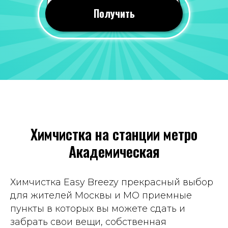
24 июля 2026
Получить
Все понравилось, оперативно почистили
вещи. Качество мне понравилось, со всеми
пятнами справились!
Отзыв 2GIS
Яна Савина
19 июля 2026
Химчистка на станции метро
Всегда приветливый персонал, часто к
Академическая
ним хожу, вещи чистят хорошо. Цены
вполне демократичные. Рекомендую
Отзыв Яндекс Карты
Химчистка Easy Breezy прекрасный выбор
для жителей Москвы и МО приемные
пункты в которых вы можете сдать и
Татьяна Демина
забрать свои вещи, собственная