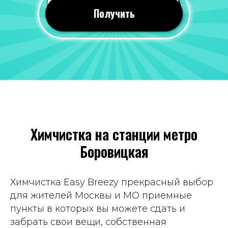
24 июля 2026
Получить
Все понравилось, оперативно почистили
вещи. Качество мне понравилось, со всеми
пятнами справились!
Отзыв 2GIS
Яна Савина
19 июля 2026
Химчистка на станции метро
Всегда приветливый персонал, часто к
Боровицкая
ним хожу, вещи чистят хорошо. Цены
вполне демократичные. Рекомендую
Отзыв Яндекс Карты
Химчистка Easy Breezy прекрасный выбор
для жителей Москвы и МО приемные
пункты в которых вы можете сдать и
Татьяна Демина
забрать свои вещи, собственная