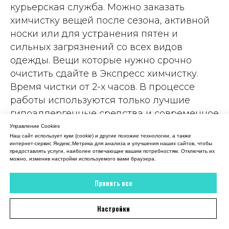
18 июля 2026
курьерская служба. Можно заказать
химчистку вещей после сезона, активной
Вежливый администратор, все рассказала,
объяснила. В итоге платье мое снова как
носки или для устранения пятен и
новое
сильных загрязнений со всех видов
одежды. Вещи которые нужно срочно
Отзыв 2GIS
очистить сдайте в Экспресс химчистку.
Время чистки от 2-х часов. В процессе
работы используются только лучшие
гипоаллергенные средства и современное
оборудование для быстрой борьбы с
Управление Cookies
Наш сайт использует куки (cookie) и другие похожие технологии, а также
загрязнениями. Такой подход позволяет
интернет-сервис Яндекс.Метрика для анализа и улучшения наших сайтов, чтобы
очистить даже деликатные ткани, не
предоставлять услуги, наиболее отвечающие вашим потребностям. Отключить их
можно, изменив настройки используемого вами браузера.
вызывает аллергических реакций и не
загрязняет окружающую среду.
Принять все
Настройки