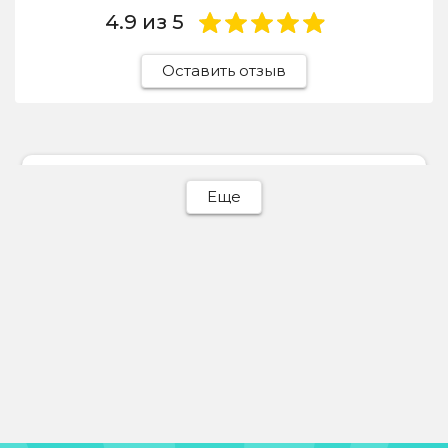
4.9
из 5
Оставить отзыв
Ева Батурина
Еще
31 июля 2026
Отдавала сюда светлый пуховик, отчистили
идеально! Весь пух на месте, объемный,
никаких разводов.
Отзыв Яндекс Карты
Michail Mishelev
30 июля 2026