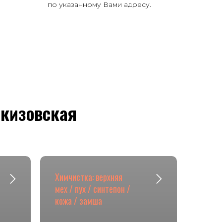
по указанному Вами адресу.
ркизовская
Химчистка: верхняя
мех / пух / синтепон /
кожа / замша