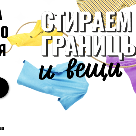
А
РО
Я
ая