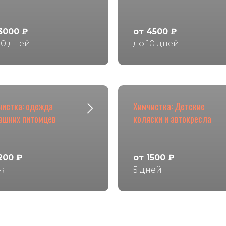
3000 ₽
от 4500 ₽
10 дней
до 10 дней
чистка: одежда
Химчистка: Детские
ашних питомцев
коляски и автокресла
200 ₽
от 1500 ₽
ня
5 дней