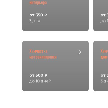
интерьера
от 350 ₽
от 
3 дня
до 
Химчистка:
Хим
мотоэкипировки
дом
от 500 ₽
от 
до 10 дней
3 д