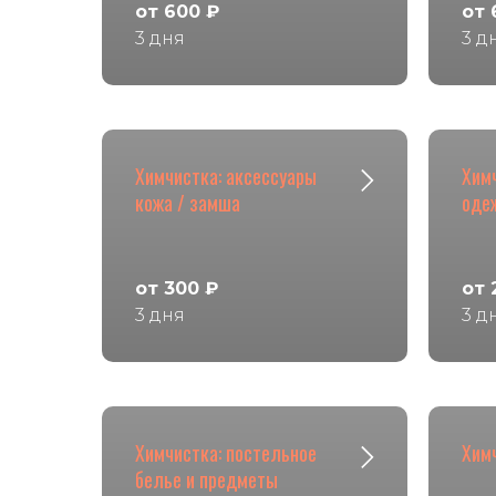
от 600 ₽
от 
3 дня
3 д
Химчистка: аксессуары
Хим
кожа / замша
оде
от 300 ₽
от 
3 дня
3 д
Химчистка: постельное
Химч
белье и предметы