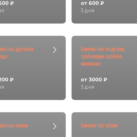
600 ₽
от 600 ₽
ня
3 дня
чистка: детская
Химчистка: изделия,
жда
требующие особого
внимания
200 ₽
от 3000 ₽
ня
3 дня
истка: сумки
Химчистка: обуви