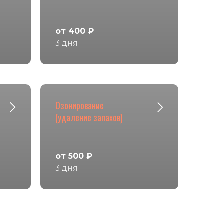
от 400 ₽
3 дня
Озонирование
(удаление запахов)
от 500 ₽
3 дня