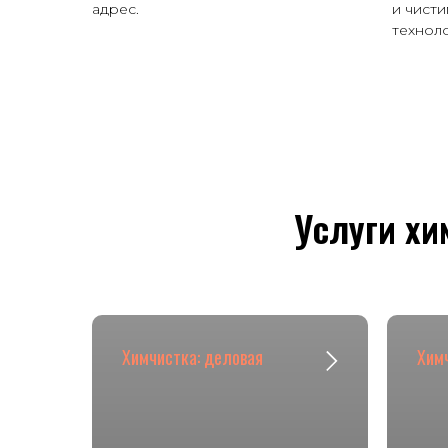
адрес.
и чист
техноло
Услуги хи
Химчистка: деловая
Химч