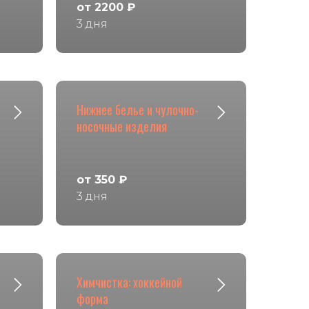
от 2200 ₽
3 дня
Нижнее белье и чулочно-
носочные изделия
от 350 ₽
3 дня
Химчистка: хоккейной
форма