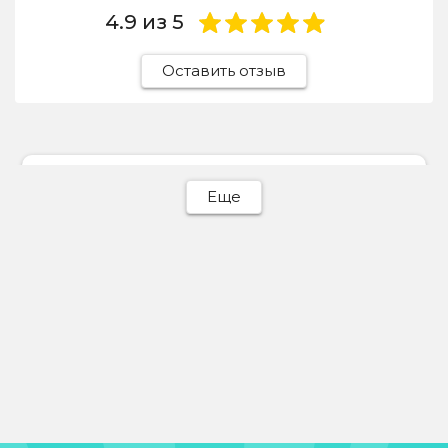
4.9
из 5
Оставить отзыв
Ева Батурина
Еще
31 июля 2026
Отдавала сюда светлый пуховик, отчистили
идеально! Весь пух на месте, объемный,
никаких разводов.
Отзыв Яндекс Карты
Michail Mishelev
30 июля 2026