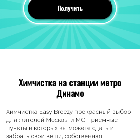
24 июля 2026
Получить
Все понравилось, оперативно почистили
вещи. Качество мне понравилось, со всеми
пятнами справились!
Отзыв 2GIS
Яна Савина
19 июля 2026
Химчистка на станции метро
Всегда приветливый персонал, часто к
Динамо
ним хожу, вещи чистят хорошо. Цены
вполне демократичные. Рекомендую
Отзыв Яндекс Карты
Химчистка Easy Breezy прекрасный выбор
для жителей Москвы и МО приемные
пункты в которых вы можете сдать и
Татьяна Демина
забрать свои вещи, собственная