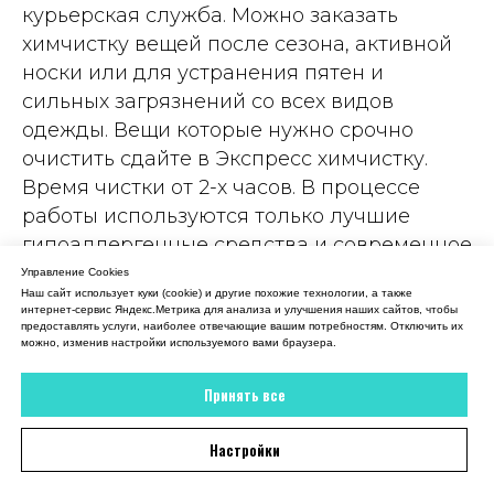
18 июля 2026
курьерская служба. Можно заказать
химчистку вещей после сезона, активной
Вежливый администратор, все рассказала,
объяснила. В итоге платье мое снова как
носки или для устранения пятен и
новое
сильных загрязнений со всех видов
одежды. Вещи которые нужно срочно
Отзыв 2GIS
очистить сдайте в Экспресс химчистку.
Время чистки от 2-х часов. В процессе
работы используются только лучшие
гипоаллергенные средства и современное
оборудование для быстрой борьбы с
Управление Cookies
Наш сайт использует куки (cookie) и другие похожие технологии, а также
загрязнениями. Такой подход позволяет
интернет-сервис Яндекс.Метрика для анализа и улучшения наших сайтов, чтобы
очистить даже деликатные ткани, не
предоставлять услуги, наиболее отвечающие вашим потребностям. Отключить их
можно, изменив настройки используемого вами браузера.
вызывает аллергических реакций и не
загрязняет окружающую среду.
Принять все
Настройки