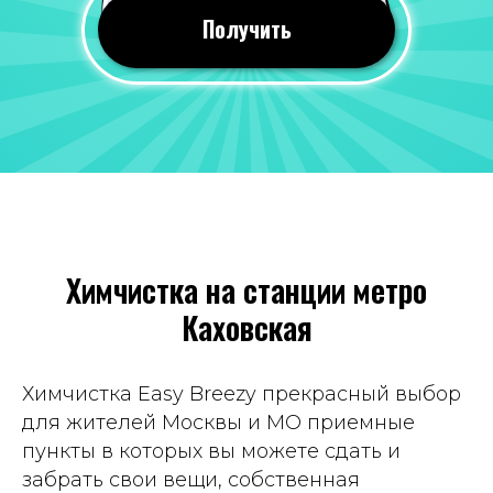
24 июля 2026
Получить
Все понравилось, оперативно почистили
вещи. Качество мне понравилось, со всеми
пятнами справились!
Отзыв 2GIS
Яна Савина
19 июля 2026
Химчистка на станции метро
Всегда приветливый персонал, часто к
Каховская
ним хожу, вещи чистят хорошо. Цены
вполне демократичные. Рекомендую
Отзыв Яндекс Карты
Химчистка Easy Breezy прекрасный выбор
для жителей Москвы и МО приемные
пункты в которых вы можете сдать и
Татьяна Демина
забрать свои вещи, собственная