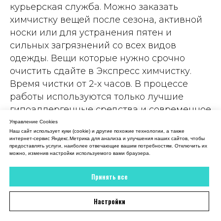
18 июля 2026
курьерская служба. Можно заказать
химчистку вещей после сезона, активной
Вежливый администратор, все рассказала,
объяснила. В итоге платье мое снова как
носки или для устранения пятен и
новое
сильных загрязнений со всех видов
одежды. Вещи которые нужно срочно
Отзыв 2GIS
очистить сдайте в Экспресс химчистку.
Время чистки от 2-х часов. В процессе
работы используются только лучшие
гипоаллергенные средства и современное
оборудование для быстрой борьбы с
Управление Cookies
Наш сайт использует куки (cookie) и другие похожие технологии, а также
загрязнениями. Такой подход позволяет
интернет-сервис Яндекс.Метрика для анализа и улучшения наших сайтов, чтобы
очистить даже деликатные ткани, не
предоставлять услуги, наиболее отвечающие вашим потребностям. Отключить их
можно, изменив настройки используемого вами браузера.
вызывает аллергических реакций и не
загрязняет окружающую среду.
Принять все
Настройки