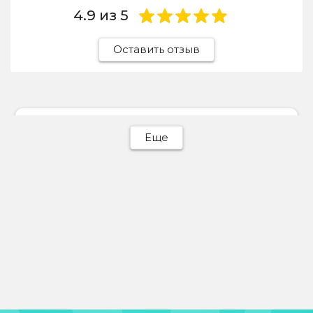
4.9
из 5
Оставить отзыв
Ева Батурина
Еще
31 июля 2026
Отдавала сюда светлый пуховик, отчистили
идеально! Весь пух на месте, объемный,
никаких разводов.
Отзыв Яндекс Карты
Michail Mishelev
30 июля 2026