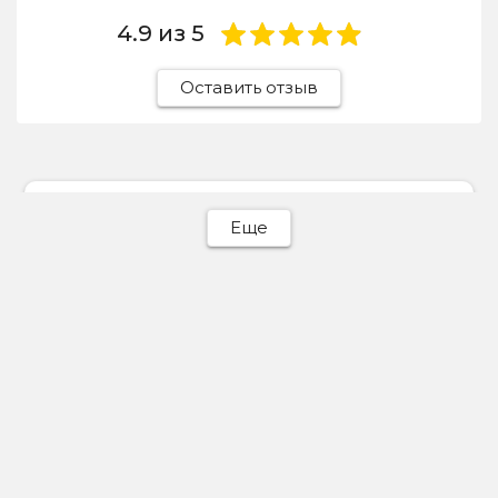
4.9
из 5
Оставить отзыв
Ева Батурина
Еще
31 июля 2026
Отдавала сюда светлый пуховик, отчистили
идеально! Весь пух на месте, объемный,
никаких разводов.
Отзыв Яндекс Карты
Michail Mishelev