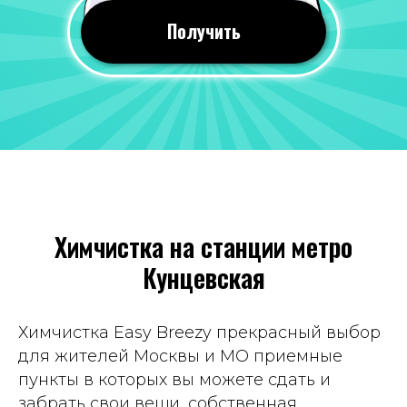
24 июля 2026
Получить
Все понравилось, оперативно почистили
вещи. Качество мне понравилось, со всеми
пятнами справились!
Отзыв 2GIS
Яна Савина
19 июля 2026
Химчистка на станции метро
Всегда приветливый персонал, часто к
Кунцевская
ним хожу, вещи чистят хорошо. Цены
вполне демократичные. Рекомендую
Отзыв Яндекс Карты
Химчистка Easy Breezy прекрасный выбор
для жителей Москвы и МО приемные
пункты в которых вы можете сдать и
Татьяна Демина
забрать свои вещи, собственная