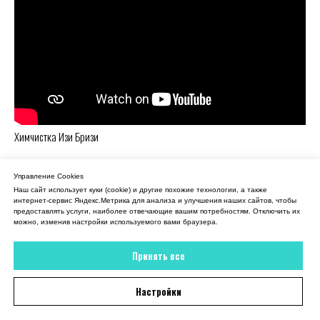
Химчистка Изи Бризи
Управление Cookies
Наш сайт использует куки (cookie) и другие похожие технологии, а также
интернет-сервис Яндекс.Метрика для анализа и улучшения наших сайтов, чтобы
предоставлять услуги, наиболее отвечающие вашим потребностям. Отключить их
можно, изменив настройки используемого вами браузера.
Принять все
Бесплатная доставка вещей
Настройки
из химчистки