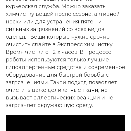
18 июля 2026
курьерская служба. Можно заказать
химчистку вещей после сезона, активной
Вежливый администратор, все рассказала,
объяснила. В итоге платье мое снова как
носки или для устранения пятен и
новое
сильных загрязнений со всех видов
одежды. Вещи которые нужно срочно
Отзыв 2GIS
очистить сдайте в Экспресс химчистку.
Время чистки от 2-х часов. В процессе
работы используются только лучшие
гипоаллергенные средства и современное
оборудование для быстрой борьбы с
загрязнениями. Такой подход позволяет
очистить даже деликатные ткани, не
вызывает аллергических реакций и не
загрязняет окружающую среду.