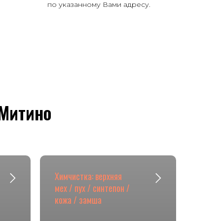
по указанному Вами адресу.
 Митино
Химчистка: верхняя
мех / пух / синтепон /
кожа / замша