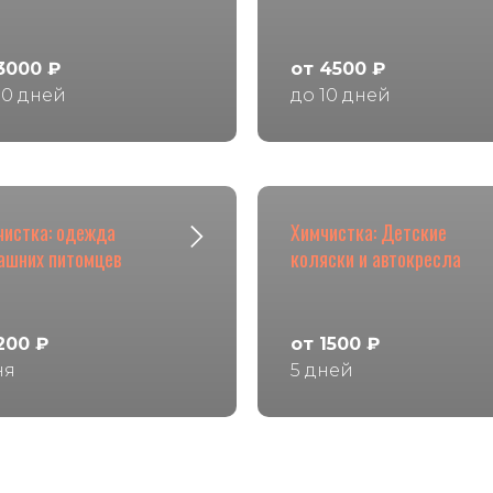
3000 ₽
от 4500 ₽
10 дней
до 10 дней
чистка: одежда
Химчистка: Детские
ашних питомцев
коляски и автокресла
200 ₽
от 1500 ₽
ня
5 дней