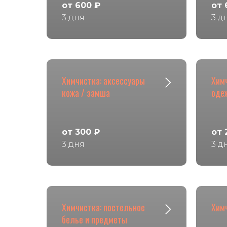
от 600 ₽
от 
3 дня
3 д
Химчистка: аксессуары
Хим
кожа / замша
оде
от 300 ₽
от 
3 дня
3 д
Химчистка: постельное
Химч
белье и предметы