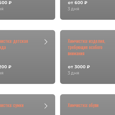
600 ₽
от 600 ₽
ня
3 дня
чистка: детская
Химчистка: изделия,
жда
требующие особого
внимания
200 ₽
от 3000 ₽
ня
3 дня
истка: сумки
Химчистка: обуви