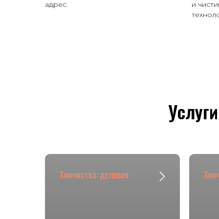
адрес.
и чист
техноло
Услуги
Химчистка: деловая
Химч