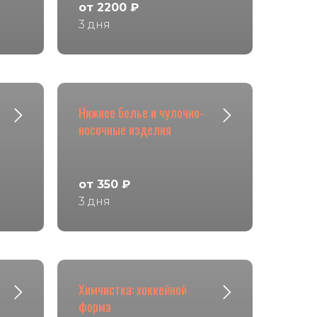
от 2200 ₽
3 дня
Нижнее белье и чулочно-
носочные изделия
от 350 ₽
3 дня
Химчистка: хоккейной
форма