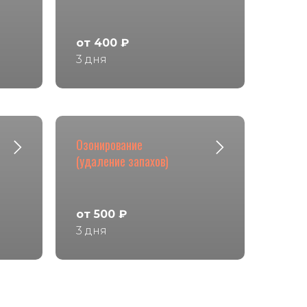
от 400 ₽
3 дня
Озонирование
(удаление запахов)
от 500 ₽
3 дня