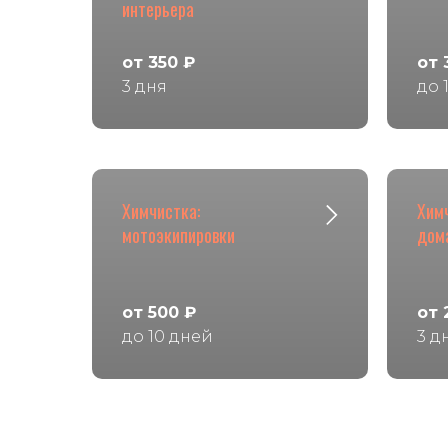
интерьера
от 350 ₽
от 
3 дня
до 
Химчистка:
Хим
мотоэкипировки
дом
от 500 ₽
от 
до 10 дней
3 д