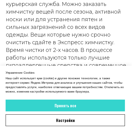
18 июля 2026
курьерская служба. Можно заказать
химчистку вещей после сезона, активной
Вежливый администратор, все рассказала,
объяснила. В итоге платье мое снова как
носки или для устранения пятен и
новое
сильных загрязнений со всех видов
одежды. Вещи которые нужно срочно
Отзыв 2GIS
очистить сдайте в Экспресс химчистку.
Время чистки от 2-х часов. В процессе
работы используются только лучшие
гипоаллергенные средства и современное
оборудование для быстрой борьбы с
Управление Cookies
Наш сайт использует куки (cookie) и другие похожие технологии, а также
загрязнениями. Такой подход позволяет
интернет-сервис Яндекс.Метрика для анализа и улучшения наших сайтов, чтобы
очистить даже деликатные ткани, не
предоставлять услуги, наиболее отвечающие вашим потребностям. Отключить их
можно, изменив настройки используемого вами браузера.
вызывает аллергических реакций и не
загрязняет окружающую среду.
Принять все
Настройки