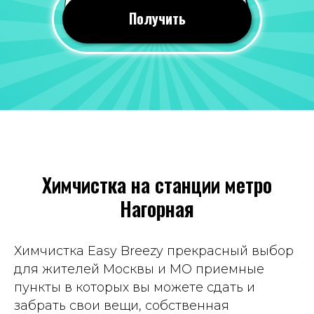
24 июля 2026
Получить
Все понравилось, оперативно почистили
вещи. Качество мне понравилось, со всеми
пятнами справились!
Отзыв 2GIS
Яна Савина
19 июля 2026
Химчистка на станции метро
Всегда приветливый персонал, часто к
Нагорная
ним хожу, вещи чистят хорошо. Цены
вполне демократичные. Рекомендую
Отзыв Яндекс Карты
Химчистка Easy Breezy прекрасный выбор
для жителей Москвы и МО приемные
пункты в которых вы можете сдать и
Татьяна Демина
забрать свои вещи, собственная