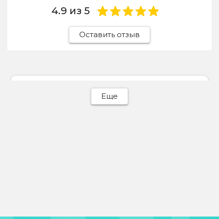
4.9
из 5
Оставить отзыв
Ева Батурина
Еще
31 июля 2026
Отдавала сюда светлый пуховик, отчистили
идеально! Весь пух на месте, объемный,
никаких разводов.
Отзыв Яндекс Карты
Michail Mishelev
30 июля 2026