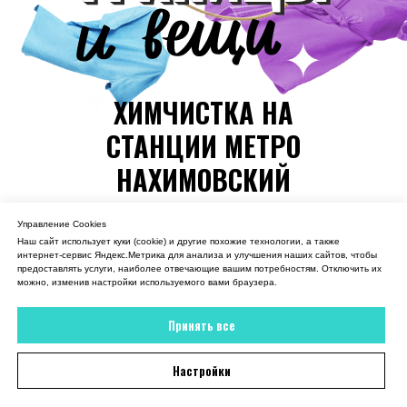
ХИМЧИСТКА НА
СТАНЦИИ МЕТРО
НАХИМОВСКИЙ
ПРОСПЕКТ
Управление Cookies
Наш сайт использует куки (cookie) и другие похожие технологии, а также
интернет-сервис Яндекс.Метрика для анализа и улучшения наших сайтов, чтобы
предоставлять услуги, наиболее отвечающие вашим потребностям. Отключить их
Вызвать курьера
можно, изменив настройки используемого вами браузера.
Принять все
Главная
→
Настройки
Химчистка на станции метро Нахимовский проспект