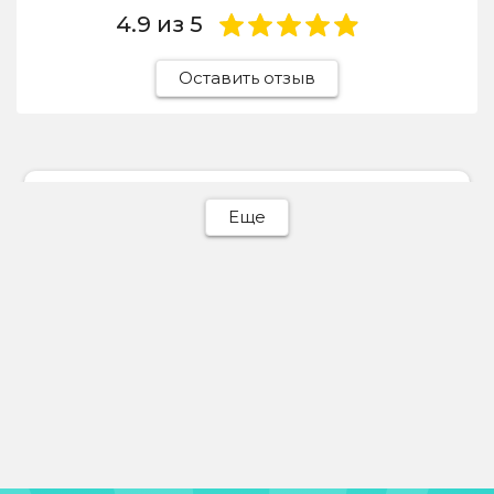
4.9
из 5
Оставить отзыв
Ева Батурина
Еще
31 июля 2026
Отдавала сюда светлый пуховик, отчистили
идеально! Весь пух на месте, объемный,
никаких разводов.
Отзыв Яндекс Карты
Michail Mishelev
30 июля 2026