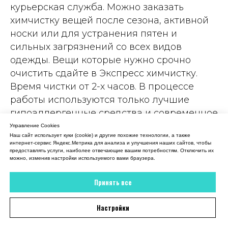
18 июля 2026
курьерская служба. Можно заказать
химчистку вещей после сезона, активной
Вежливый администратор, все рассказала,
объяснила. В итоге платье мое снова как
носки или для устранения пятен и
новое
сильных загрязнений со всех видов
одежды. Вещи которые нужно срочно
Отзыв 2GIS
очистить сдайте в Экспресс химчистку.
Время чистки от 2-х часов. В процессе
работы используются только лучшие
гипоаллергенные средства и современное
оборудование для быстрой борьбы с
Управление Cookies
Наш сайт использует куки (cookie) и другие похожие технологии, а также
загрязнениями. Такой подход позволяет
интернет-сервис Яндекс.Метрика для анализа и улучшения наших сайтов, чтобы
очистить даже деликатные ткани, не
предоставлять услуги, наиболее отвечающие вашим потребностям. Отключить их
можно, изменив настройки используемого вами браузера.
вызывает аллергических реакций и не
загрязняет окружающую среду.
Принять все
Настройки