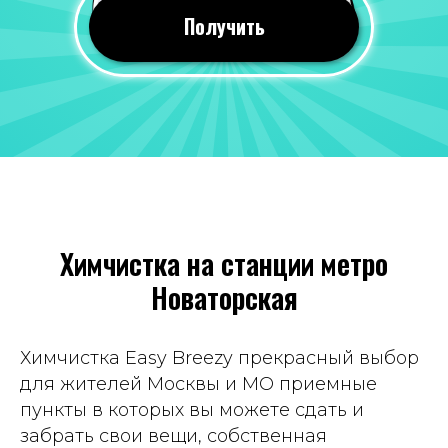
24 июля 2026
Получить
Все понравилось, оперативно почистили
вещи. Качество мне понравилось, со всеми
пятнами справились!
Отзыв 2GIS
Яна Савина
19 июля 2026
Химчистка на станции метро
Всегда приветливый персонал, часто к
Новаторская
ним хожу, вещи чистят хорошо. Цены
вполне демократичные. Рекомендую
Отзыв Яндекс Карты
Химчистка Easy Breezy прекрасный выбор
для жителей Москвы и МО приемные
пункты в которых вы можете сдать и
Татьяна Демина
забрать свои вещи, собственная