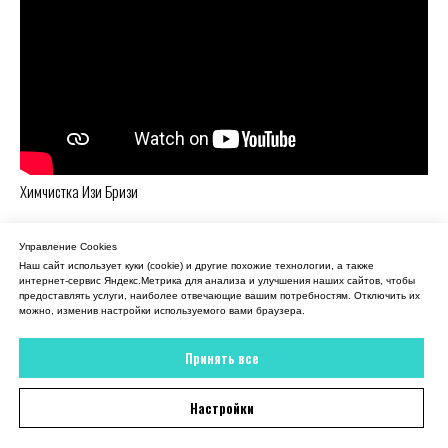
Химчистка Изи Бризи
Управление Cookies
Наш сайт использует куки (cookie) и другие похожие технологии, а также
интернет-сервис Яндекс.Метрика для анализа и улучшения наших сайтов, чтобы
предоставлять услуги, наиболее отвечающие вашим потребностям. Отключить их
можно, изменив настройки используемого вами браузера.
Принять все
Бесплатная доставка вещей
Настройки
из химчистки