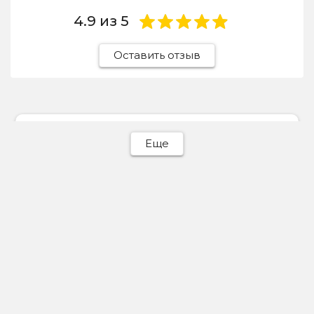
4.9
из 5
Оставить отзыв
Ева Батурина
Еще
31 июля 2026
Отдавала сюда светлый пуховик, отчистили
идеально! Весь пух на месте, объемный,
никаких разводов.
Отзыв Яндекс Карты
Michail Mishelev