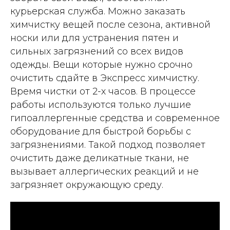
18 июля 2026
курьерская служба. Можно заказать
химчистку вещей после сезона, активной
Вежливый администратор, все рассказала,
объяснила. В итоге платье мое снова как
носки или для устранения пятен и
новое
сильных загрязнений со всех видов
одежды. Вещи которые нужно срочно
Отзыв 2GIS
очистить сдайте в Экспресс химчистку.
Время чистки от 2-х часов. В процессе
работы используются только лучшие
гипоаллергенные средства и современное
оборудование для быстрой борьбы с
загрязнениями. Такой подход позволяет
очистить даже деликатные ткани, не
вызывает аллергических реакций и не
загрязняет окружающую среду.