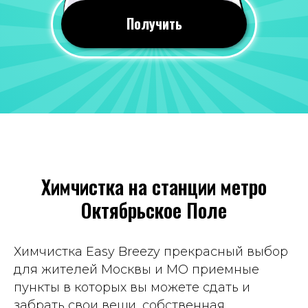
24 июля 2026
Получить
Все понравилось, оперативно почистили
вещи. Качество мне понравилось, со всеми
пятнами справились!
Отзыв 2GIS
Яна Савина
19 июля 2026
Химчистка на станции метро
Всегда приветливый персонал, часто к
Октябрьское Поле
ним хожу, вещи чистят хорошо. Цены
вполне демократичные. Рекомендую
Отзыв Яндекс Карты
Химчистка Easy Breezy прекрасный выбор
для жителей Москвы и МО приемные
пункты в которых вы можете сдать и
Татьяна Демина
забрать свои вещи, собственная