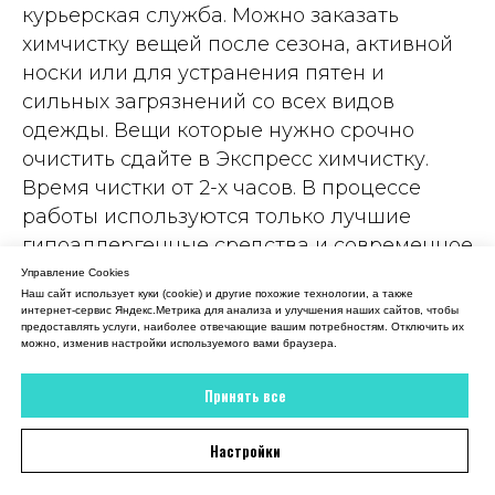
18 июля 2026
курьерская служба. Можно заказать
химчистку вещей после сезона, активной
Вежливый администратор, все рассказала,
объяснила. В итоге платье мое снова как
носки или для устранения пятен и
новое
сильных загрязнений со всех видов
одежды. Вещи которые нужно срочно
Отзыв 2GIS
очистить сдайте в Экспресс химчистку.
Время чистки от 2-х часов. В процессе
работы используются только лучшие
гипоаллергенные средства и современное
оборудование для быстрой борьбы с
Управление Cookies
Наш сайт использует куки (cookie) и другие похожие технологии, а также
загрязнениями. Такой подход позволяет
интернет-сервис Яндекс.Метрика для анализа и улучшения наших сайтов, чтобы
очистить даже деликатные ткани, не
предоставлять услуги, наиболее отвечающие вашим потребностям. Отключить их
можно, изменив настройки используемого вами браузера.
вызывает аллергических реакций и не
загрязняет окружающую среду.
Принять все
Настройки