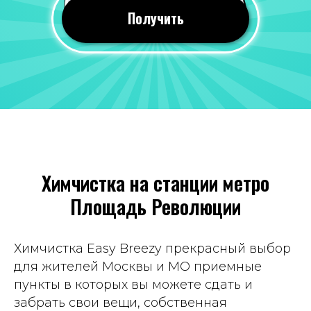
24 июля 2026
Получить
Все понравилось, оперативно почистили
вещи. Качество мне понравилось, со всеми
пятнами справились!
Отзыв 2GIS
Яна Савина
19 июля 2026
Химчистка на станции метро
Всегда приветливый персонал, часто к
Площадь Революции
ним хожу, вещи чистят хорошо. Цены
вполне демократичные. Рекомендую
Отзыв Яндекс Карты
Химчистка Easy Breezy прекрасный выбор
для жителей Москвы и МО приемные
пункты в которых вы можете сдать и
Татьяна Демина
забрать свои вещи, собственная