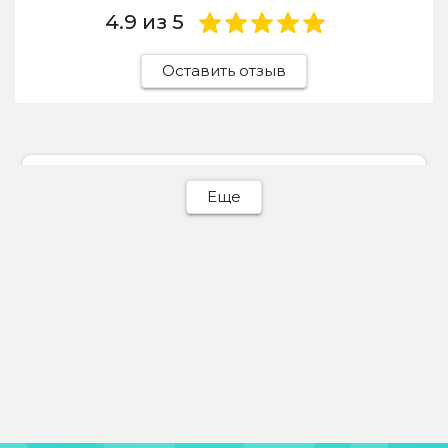
4.9
из 5
Оставить отзыв
Ева Батурина
Еще
31 июля 2026
Отдавала сюда светлый пуховик, отчистили
идеально! Весь пух на месте, объемный,
никаких разводов.
Отзыв Яндекс Карты
Michail Mishelev
30 июля 2026