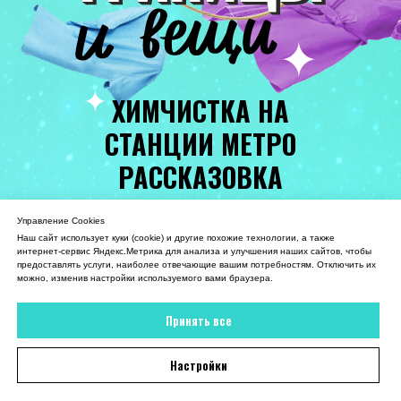
ХИМЧИСТКА НА
СТАНЦИИ МЕТРО
РАССКАЗОВКА
Управление Cookies
Наш сайт использует куки (cookie) и другие похожие технологии, а также
Вызвать курьера
интернет-сервис Яндекс.Метрика для анализа и улучшения наших сайтов, чтобы
предоставлять услуги, наиболее отвечающие вашим потребностям. Отключить их
можно, изменив настройки используемого вами браузера.
Принять все
Главная
→
Химчистка на станции метро Рассказовка
Настройки