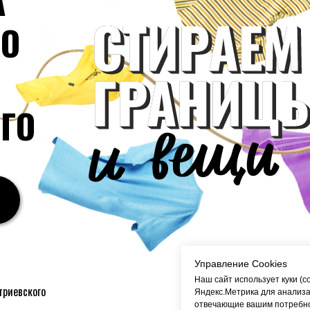
А
РО
ГО
Управление Cookies
Наш сайт использует куки (c
триевского
Яндекс.Метрика для анализа
отвечающие вашим потребнос